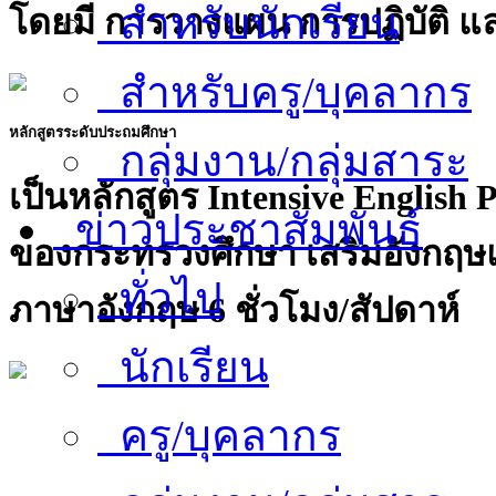
สำหรับนักเรียน
โดยมี การวางแผน การปฏิบัติ แ
สำหรับครู/บุคลากร
หลักสูตรระดับประถมศึกษา
กลุ่มงาน/กลุ่มสาระ
เป็นหลักสูตร Intensive English
ข่าวประชาสัมพันธ์
ของกระทรวงศึกษา เสริมอังกฤษแ
ทั่วไป
ภาษาอังกฤษ 6 ชั่วโมง/สัปดาห์
นักเรียน
ครู/บุคลากร