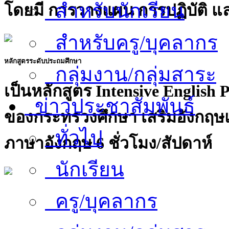
สำหรับนักเรียน
โดยมี การวางแผน การปฏิบัติ แ
สำหรับครู/บุคลากร
หลักสูตรระดับประถมศึกษา
กลุ่มงาน/กลุ่มสาระ
เป็นหลักสูตร Intensive English
ข่าวประชาสัมพันธ์
ของกระทรวงศึกษา เสริมอังกฤษแ
ทั่วไป
ภาษาอังกฤษ 6 ชั่วโมง/สัปดาห์
นักเรียน
ครู/บุคลากร