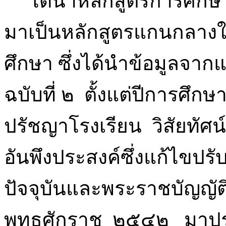
ได้นำหลักสูตรการศึกษา
มาเป็นหลักสูตรแกนกลาง
ศึกษา ซึ่งได้นำข้อมูลจา
ฉบับที่ ๒ ตั้งแต่ปีกา
ปรัชญาโรงเรียน วิสัยทัศ
อันพึงประสงค์ซึ่งแก้ไขปร
ปัจจุบันและพระราชบัญญัต
พุทธศักราช ๒๕๔๒ มาปร