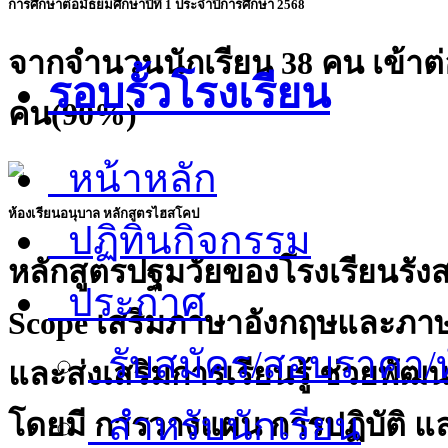
การศึกษาต่อมัธยมศึกษาปีที่ 1 ประจำปีการศึกษา 2568
จากจำนวนนักเรียน 38 คน เข้าต่
รอบรั้วโรงเรียน
คน(90%)
หน้าหลัก
ห้องเรียนอนุบาล หลักสูตรไฮสโคป
ปฏิทินกิจกรรม
หลักสูตรปฐมวัยของโรงเรียนรัง
ประกาศ
Scope เสริมภาษาอังกฤษและภาษ
รับสมัคร/สอบราคา/ท
และส่งเสริมการเรียนรู้ ช่วยพัฒ
สำหรับนักเรียน
โดยมี การวางแผน การปฏิบัติ แ