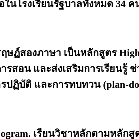
่อในโรงเรียนรัฐบาลทั้งหมด 34 
สฤษฏ์สองภาษา เป็นหลักสูตร Hig
ารสอน และส่งเสริมการเรียนรู้ ช
รปฏิบัติ และการทบทวน (plan-do
h Pogram. เรียนวิชาหลักตามหลัก