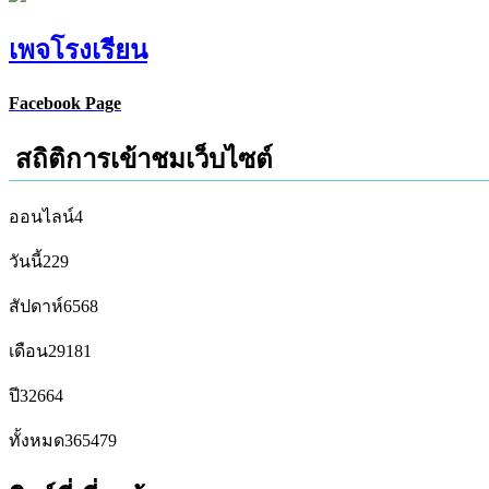
เพจโรงเรียน
Facebook Page
สถิติการเข้าชมเว็บไซต์
ออนไลน์
4
วันนี้
229
สัปดาห์
6568
เดือน
29181
ปี
32664
ทั้งหมด
365479