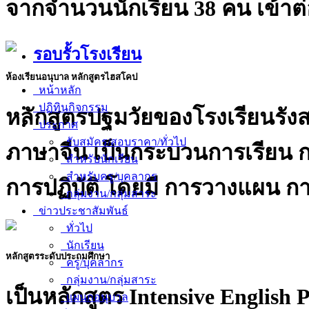
จากจำนวนนักเรียน 38 คน เข้าต
รอบรั้วโรงเรียน
ห้องเรียนอนุบาล หลักสูตรไฮสโคป
หน้าหลัก
ปฏิทินกิจกรรม
หลักสูตรปฐมวัยของโรงเรียนรัง
ประกาศ
รับสมัคร/สอบราคา/ทั่วไป
ภาษาจีน เป็นกระบวนการเรียน ก
สำหรับนักเรียน
สำหรับครู/บุคลากร
การปฏิบัติ โดยมี การวางแผน กา
กลุ่มงาน/กลุ่มสาระ
ข่าวประชาสัมพันธ์
ทั่วไป
นักเรียน
หลักสูตรระดับประถมศึกษา
ครู/บุคลากร
กลุ่มงาน/กลุ่มสาระ
เป็นหลักสูตร Intensive Englis
แผนกอนุบาล