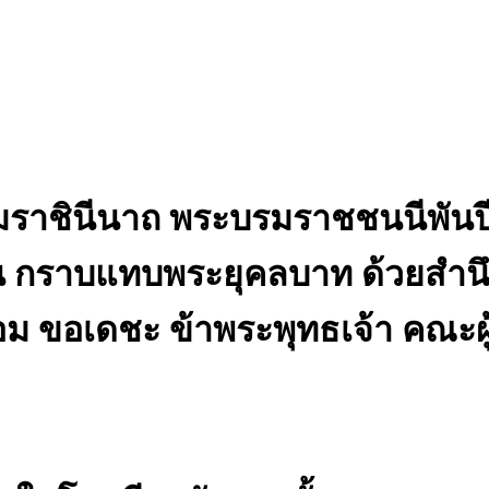
ะบรมราชินีนาถ พระบรมราชชนนีพัน
ราน กราบแทบพระยุคลบาท ด้วยสำ
่อม ขอเดชะ ข้าพระพุทธเจ้า คณะผ